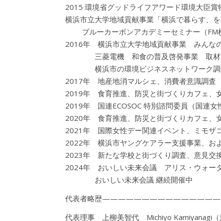
2015 環境省グッドライフアワード環境大臣
横浜市立大学地域貢献事業「横浜で暮らす、を
ブルーカーボンアカデミーセミナー（FM横
2016年 横浜市立大学地域貢献事業 みんな
三菱電機 和食の普及啓発事業 取材
横浜市の環境ビジネスネットワーク調
2017年 地産地消マルシェ、消費者意識調査
2019年 食育推進、防災と街づくりカフェ、
2019年 国連ECOSOC 特別諮問委員（国連
2020年 食育推進、防災と街づくりカフェ、
2021年 国際女性デー関連イベント、ミモザ
2022年 横浜市ヤングケアラー支援事業、お
2023年 新たな学校と街づくり調査、意見交
2024年 おいしい未来会議 アリス・ウォー
おいしい未来会議 継続開催中
代表者略歴———————————————
代表理事 上柳美智代 Michiyo Kamiyanagi（東