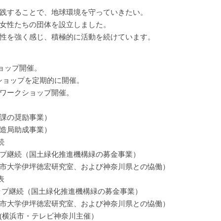
践することで、地球環境を守っていきたい。
女性たちの団体を設立しました。
性を強く感じ、積極的に活動を続けています。
ショップ開催。
ショップを定期的に開催。
伐ワークショップ開催。
課の奨励事業）
造局助成事業）
続
継続（国土緑化推進機構緑の募金事業）
大学伊坪徳宏研究室、および神奈川県との恊働）
表
継続（国土緑化推進機構緑の募金事業）
大学伊坪徳宏研究室、および神奈川県との恊働）
横浜市・テレビ神奈川主催）