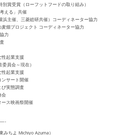
賞特別賞受賞（ローフットフードの取り組み）
考える」共催
浜主催、三菱総研共催）コーディネーター協力
の麦畑プロジェクト コーディネーター協力
協力
査
女性起業支援
女性委員会～現在）
女性起業支援
コンサート開催
よび実態調査
換会
タース映画祭開催
—-
みちよ Michiyo Azuma）